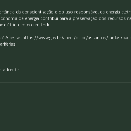
tância da conscientização e do uso responsável da energia elét
economia de energia contribui para a preservação dos recursos nat
or elétrico como um todo.
? Acesse: https://www.gov.br/aneel/pt-br/assuntos/tarifas/band
arifarias.
pra frente!