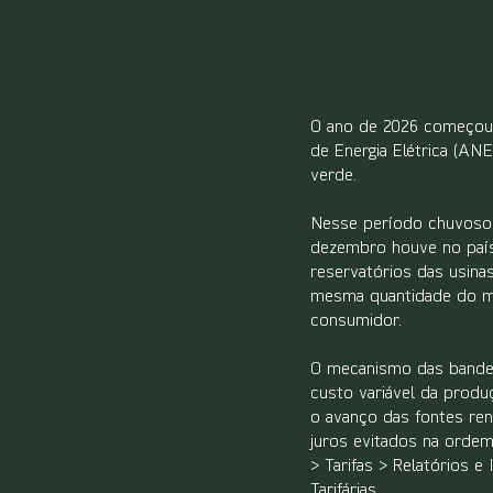
O ano de 2026 começou s
de Energia Elétrica (ANE
verde.
Nesse período chuvoso 
dezembro houve no país
reservatórios das usina
mesma quantidade do mês
consumidor.
O mecanismo das bandeira
custo variável da produ
o avanço das fontes ren
juros evitados na orde
> Tarifas > Relatórios e
Tarifárias.