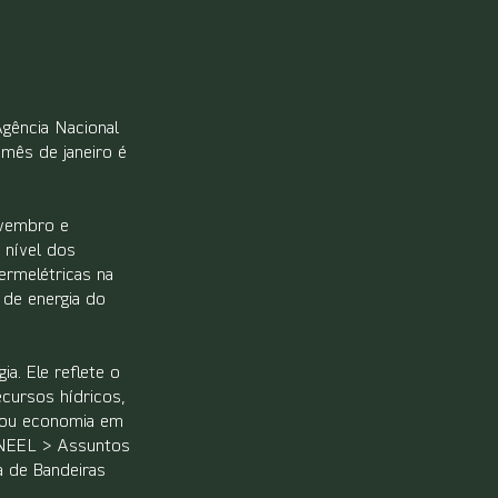
gência Nacional 
 mês de janeiro é 
vembro e 
nível dos 
ermelétricas na 
 de energia do 
a. Ele reflete o 
cursos hídricos, 
erou economia em 
ANEEL > Assuntos 
a de Bandeiras 