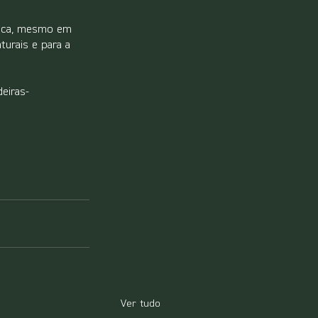
rica, mesmo em 
urais e para a 
eiras-
Ver tudo