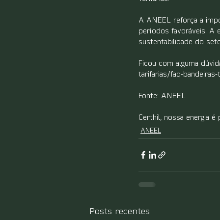
A ANEEL reforça a impor
períodos favoráveis. A 
sustentabilidade do set
Ficou com alguma dúvida
tarifarias/faq-bandeiras-t
Fonte: ANEEL
Certhil, nossa energia é 
ANEEL
Posts recentes