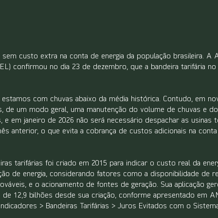
em custo extra na conta de energia da população brasileira. A A
EL) confirmou no dia 23 de dezembro, que a bandeira tarifária no
estamos com chuvas abaixo da média histórica. Contudo, em no
, de um modo geral, uma manutenção do volume de chuvas e do 
s, e em janeiro de 2026 não será necessário despachar as usinas t
 anterior, o que evita a cobrança de custos adicionais na conta
s tarifárias foi criado em 2015 para indicar o custo real da energi
ção de energia, considerando fatores como a disponibilidade de re
ováveis, e o acionamento de fontes de geração. Sua aplicação g
m de 12,9 bilhões desde sua criação, conforme apresentado em 
 Indicadores > Bandeiras Tarifárias > Juros Evitados com o Sistem