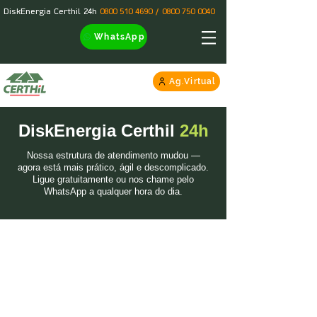
DiskEnergia Certhil 24h
0800 510 4690
/
0800 750 0040
WhatsApp
Ag.Virtual
DiskEnergia Certhil
24h
Nossa estrutura de atendimento mudou —
agora está mais prático, ágil e descomplicado.
Ligue gratuitamente ou nos chame pelo
WhatsApp a qualquer hora do dia.