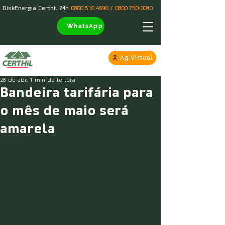
DiskEnergia Certhil 24h
0800 510 4690
/
0800 750 0040
WhatsApp
Ag.Virtual
28 de abr.
1 min de leitura
Bandeira tarifária para
o mês de maio será
amarela