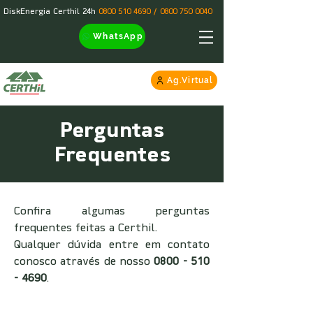
DiskEnergia Certhil 24h
0800 510 4690
/
0800 750 0040
WhatsApp
Ag.Virtual
Perguntas
Frequentes
Confira algumas perguntas
frequentes feitas a Certhil.
Qualquer dúvida entre em contato
conosco através de nosso
0800 - 510
- 4690
.