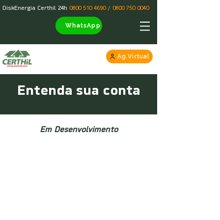
DiskEnergia Certhil 24h
0800 510 4690
/
0800 750 0040
WhatsApp
Ag.Virtual
Entenda sua conta
Em Desenvolvimento