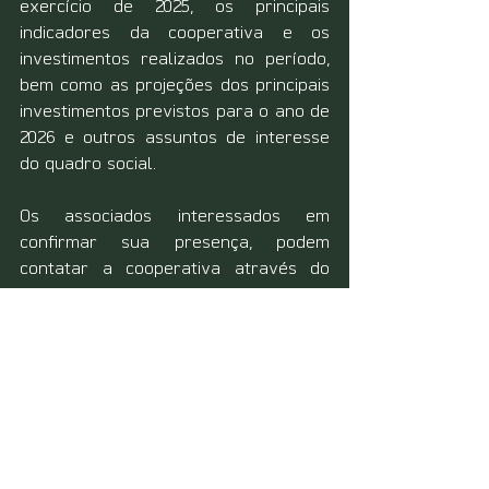
exercício de 2025, os principais 
indicadores da cooperativa e os 
investimentos realizados no período, 
bem como as projeções dos principais 
investimentos previstos para o ano de 
2026 e outros assuntos de interesse 
do quadro social.
Os associados interessados em 
confirmar sua presença, podem 
contatar a cooperativa através do 
3535-4700.  
Certhil, nossa energia é pra frente! 