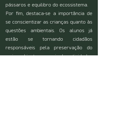
pássaros e equilibro do ecossistema.
Por fim, destaca-se a importância de 
se conscientizar as crianças quanto às 
questões ambientais. Os alunos já 
estão se tornando cidadãos 
responsáveis pela preservação do 
meio ambiente por meio das atividades 
realizadas, pois acreditamos que a 
educação é a mola propulsora para o 
desenvolvimento.
A Educação Ambiental deve ser um 
constante exercício para a cidadania. É 
necessário entender que o meio 
ambiente é um bem coletivo, 
patrimônio de toda a humanidade e 