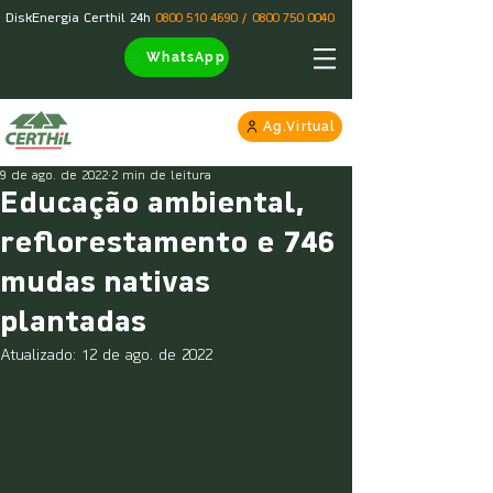
DiskEnergia Certhil 24h
0800 510 4690
/
0800 750 0040
WhatsApp
Ag.Virtual
9 de ago. de 2022
2 min de leitura
Educação ambiental,
reflorestamento e 746
mudas nativas
plantadas
Atualizado:
12 de ago. de 2022