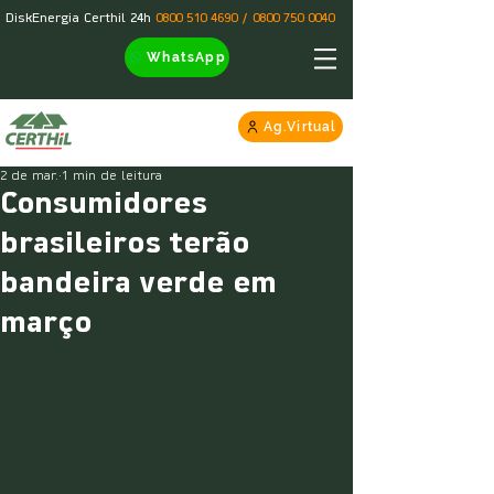
DiskEnergia Certhil 24h
0800 510 4690
/
0800 750 0040
WhatsApp
Ag.Virtual
2 de mar.
1 min de leitura
Consumidores
brasileiros terão
bandeira verde em
março