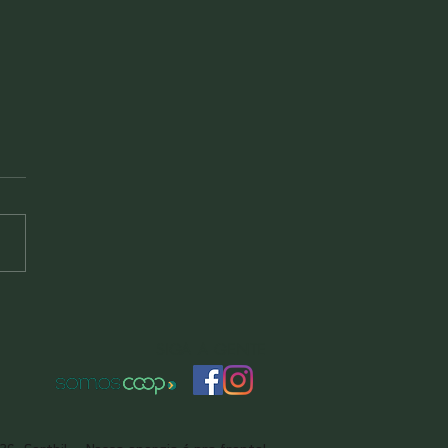
eira Tarifária
tinua amarela em
SIGA A GENTE
sto