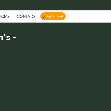
ICIAS
CONTATO
Ag.Virtual
's -