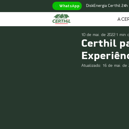
WhatsApp
DiskEnergia Certhil 24h
A CER
10 de mai. de 2022
1 min d
Certhil p
Experiên
Atualizado:
16 de mai. de 