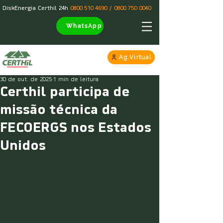
DiskEnergia Certhil 24h
0800 510 4690
/
0800 750 0040
WhatsApp
Ag.Virtual
30 de out. de 2025
1 min de leitura
Certhil participa de
missão técnica da
FECOERGS nos Estados
Unidos