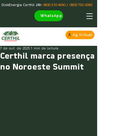
DiskEnergia Certhil 24h
0800 510 4690
/
0800 750 0040
WhatsApp
Ag.Virtual
7 de out. de 2025
1 min de leitura
Certhil marca presença
no Noroeste Summit