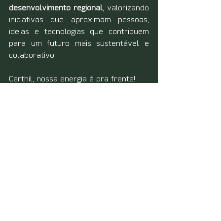
desenvolvimento regional
, valorizando 
iniciativas que aproximam pessoas, 
ideias e tecnologias que contribuem 
para um futuro mais sustentável e 
colaborativo.
Certhil, nossa energia é pra frente!
Ver tudo
Posts recentes