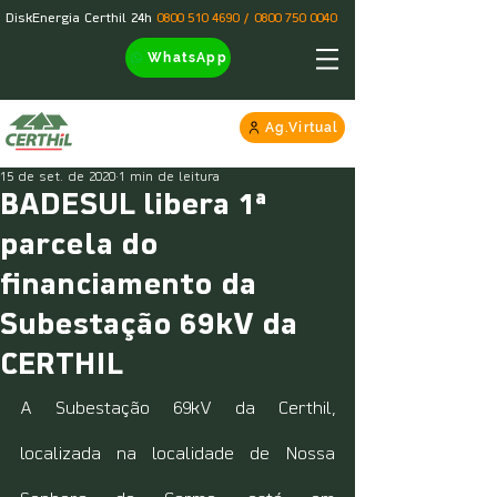
DiskEnergia Certhil 24h
0800 510 4690
/
0800 750 0040
WhatsApp
Ag.Virtual
15 de set. de 2020
1 min de leitura
BADESUL libera 1ª
parcela do
financiamento da
Subestação 69kV da
CERTHIL
A Subestação 69kV da Certhil, 
localizada na localidade de Nossa 