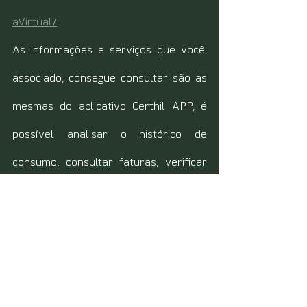
aVirtual/
As informações e serviços que você, 
associado, consegue consultar são as 
mesmas do aplicativo Certhil APP, é 
possível analisar o histórico de 
consumo, consultar faturas, verificar 
débitos pendentes, emitir 2º via, 
informar falta de energia na sua 
residência, entre outras ações 
disponíveis.
L
embrando que além da Agência 