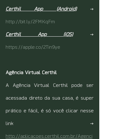
Certhil App (Android)
 → 
http://bit.ly/2FMKqFm
Certhil App (iOS)
 → 
https://apple.co/2Tin9ye
Agência Virtual Certhil
A Agência Virtual Certhil pode ser 
acessada direto da sua casa, é super 
prático e fácil, é só você clicar nesse 
link →
http://aplicacoes.certhil.com.br/Agenci