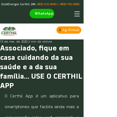
DiskEnergia Certhil 24h
0800 510 4690
/
0800 750 0040
WhatsApp
Ag.Virtual
13 de mai. de 2020
2 min de leitura
Associado, fique em
casa cuidando da sua
saúde e a da sua
família… USE O CERTHIL
APP
O Certhil App é um aplicativo para 
smartphones que facilita ainda mais a 