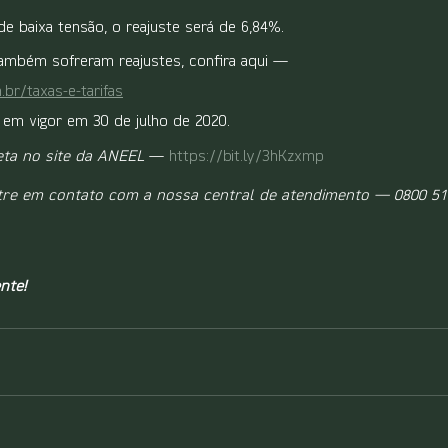
de baixa tensão, o reajuste será de 6,84%.
ambém sofreram reajustes, confira aqui — 
br/taxas-e-tarifas
 em vigor em 30 de julho de 2020.
eta no site da ANEEL
 — 
https://bit.ly/3hKzxmp
tre em contato com a nossa central de atendimento — 0800 51
nte!