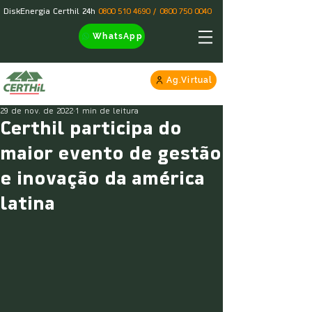
DiskEnergia Certhil 24h
0800 510 4690
/
0800 750 0040
WhatsApp
Ag.Virtual
29 de nov. de 2022
1 min de leitura
Certhil participa do
maior evento de gestão
e inovação da américa
latina